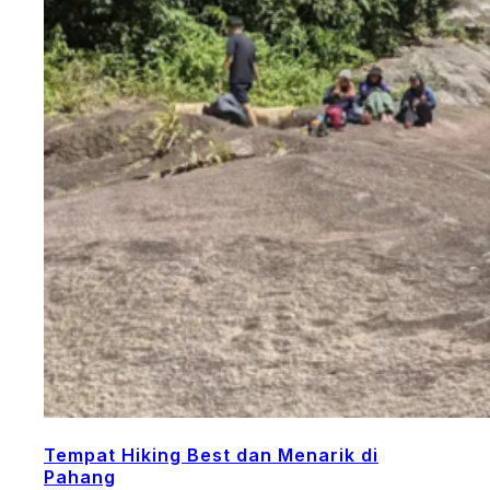
Tempat Hiking Best dan Menarik di
Pahang