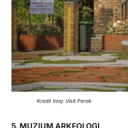
Kredit Imej: Visit Perak
5. MUZIUM ARKEOLOGI