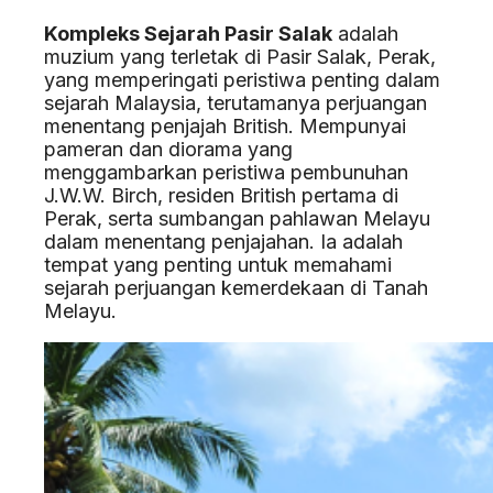
Kompleks Sejarah Pasir Salak
adalah
muzium yang terletak di Pasir Salak, Perak,
yang memperingati peristiwa penting dalam
sejarah Malaysia, terutamanya perjuangan
menentang penjajah British. Mempunyai
pameran dan diorama yang
menggambarkan peristiwa pembunuhan
J.W.W. Birch, residen British pertama di
Perak, serta sumbangan pahlawan Melayu
dalam menentang penjajahan. Ia adalah
tempat yang penting untuk memahami
sejarah perjuangan kemerdekaan di Tanah
Melayu.