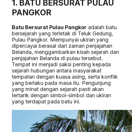
1. BATU BERSURAT PULAU
PANGKOR
Batu Bersurat Pulau Pangkor
adalah batu
bersejarah yang terletak di Teluk Gedung,
Pulau Pangkor. Mempunyai ukiran yang
dipercayai berasal dari zaman penjajahan
Belanda, menggambarkan kisah sejarah dan
penjajahan Belanda di pulau tersebut.
Tempat ini menjadi saksi penting kepada
sejarah hubungan antara masyarakat
tempatan dengan kuasa asing, serta konflik
yang berlaku pada masa itu. Pengunjung
yang minat dengan sejarah pasti akan
tertarik dengan simbol-simbol dan ukiran
yang terdapat pada batu ini.