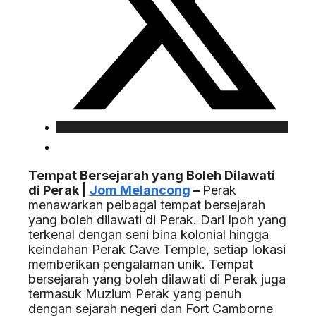
Tempat Bersejarah yang Boleh Dilawati
di Perak |
Jom Melancong
–
Perak
menawarkan pelbagai tempat bersejarah
yang boleh dilawati di Perak. Dari Ipoh yang
terkenal dengan seni bina kolonial hingga
keindahan Perak Cave Temple, setiap lokasi
memberikan pengalaman unik. Tempat
bersejarah yang boleh dilawati di Perak juga
termasuk Muzium Perak yang penuh
dengan sejarah negeri dan Fort Camborne