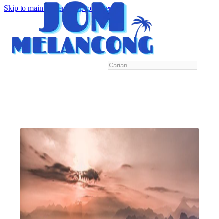
Skip to main content
Skip to footer
Search