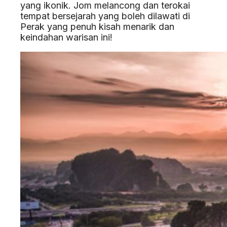
yang ikonik. Jom melancong dan terokai
tempat bersejarah yang boleh dilawati di
Perak yang penuh kisah menarik dan
keindahan warisan ini!