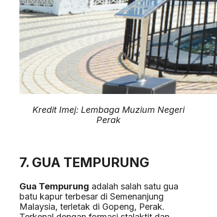
Kredit Imej: Lembaga Muzium Negeri
Perak
7. GUA TEMPURUNG
Gua Tempurung
adalah salah satu gua
batu kapur terbesar di Semenanjung
Malaysia, terletak di Gopeng, Perak.
Terkenal dengan formasi stalaktit dan