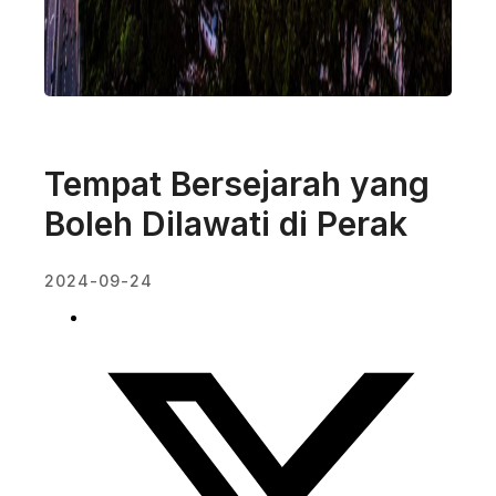
Tempat Bersejarah yang
Boleh Dilawati di Perak
2024-09-24