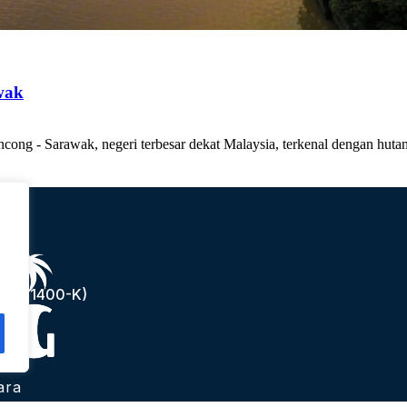
wak
cong - Sarawak, negeri terbesar dekat Malaysia, terkenal dengan hut
(1241400-K)
ara