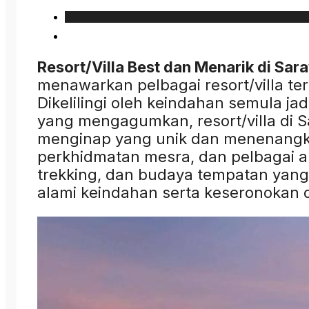
Resort/Villa Best dan Menarik di Sar
menawarkan pelbagai resort/villa te
Dikelilingi oleh keindahan semula jad
yang mengagumkan, resort/villa di
menginap yang unik dan menenangk
perkhidmatan mesra, dan pelbagai ak
trekking, dan budaya tempatan yan
alami keindahan serta keseronokan di 