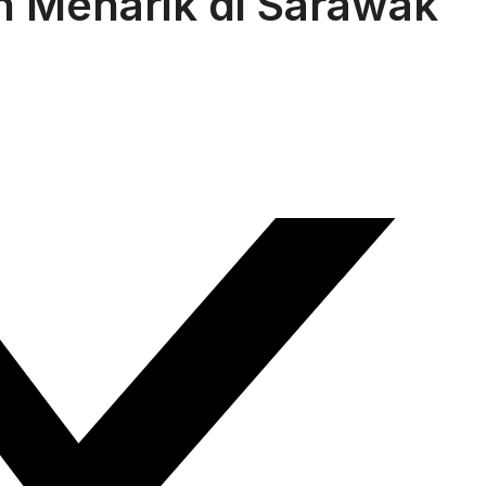
an Menarik di Sarawak