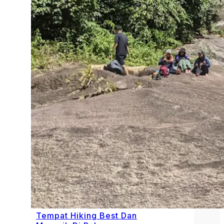
Tempat Hiking Best Dan