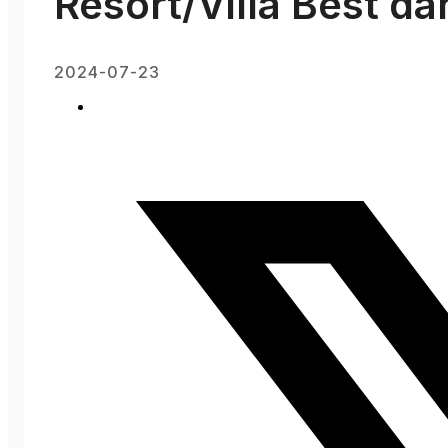
Resort/Villa Best d
2024-07-23