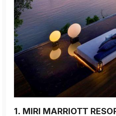
1. MIRI MARRIOTT RESO