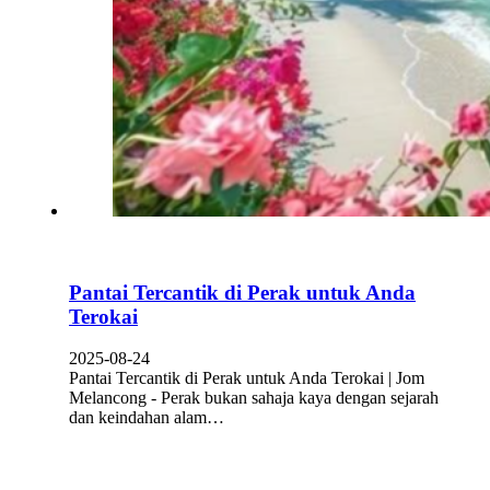
Pantai Tercantik di Perak untuk Anda
Terokai
2025-08-24
Pantai Tercantik di Perak untuk Anda Terokai | Jom
Melancong - Perak bukan sahaja kaya dengan sejarah
dan keindahan alam…