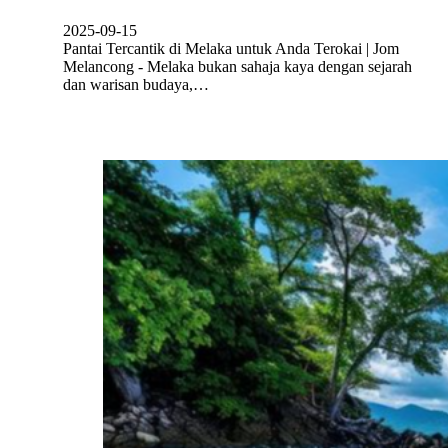
2025-09-15
Pantai Tercantik di Melaka untuk Anda Terokai | Jom
Melancong - Melaka bukan sahaja kaya dengan sejarah
dan warisan budaya,…