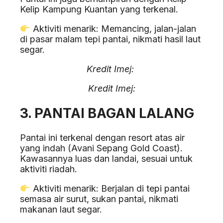
Kelip Kampung Kuantan yang terkenal.
Aktiviti menarik: Memancing, jalan-jalan
di pasar malam tepi pantai, nikmati hasil laut
segar.
Kredit Imej:
Kredit Imej:
3. PANTAI BAGAN LALANG
Pantai ini terkenal dengan resort atas air
yang indah (Avani Sepang Gold Coast).
Kawasannya luas dan landai, sesuai untuk
aktiviti riadah.
Aktiviti menarik: Berjalan di tepi pantai
semasa air surut, sukan pantai, nikmati
makanan laut segar.