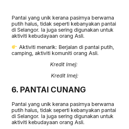
Pantai yang unik kerana pasirnya berwarna
putih halus, tidak seperti kebanyakan pantai
di Selangor. Ia juga sering digunakan untuk
aktiviti kebudayaan orang Asli.
Aktiviti menarik: Berjalan di pantai putih,
camping, aktiviti komuniti orang Asli.
Kredit Imej:
Kredit Imej:
6. PANTAI CUNANG
Pantai yang unik kerana pasirnya berwarna
putih halus, tidak seperti kebanyakan pantai
di Selangor. Ia juga sering digunakan untuk
aktiviti kebudayaan orang Asli.