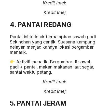
Kredit Imej:
Kredit Imej:
4. PANTAI REDANG
Pantai ini terletak berhampiran sawah padi
Sekinchan yang cantik. Suasana kampung
nelayan menjadikannya lokasi bergambar
menarik.
Aktiviti menarik: Bergambar di sawah
padi + pantai, makan makanan laut segar,
santai waktu petang.
Kredit Imej:
Kredit Imej:
5. PANTAI JERAM