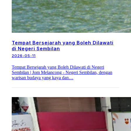
Tempat Bersejarah yang Boleh Dilawati
di Negeri Sembilan
2026-05-11
Tempat Bersejarah yang Boleh Dilawati di Negeri
Sembilan | Jom Melancong - Negeri Sembilan, dengan
warisan budaya yang kaya dan…