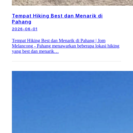
Tempat Hiking Best dan Menarik di
Pahang
2026-06-01
Tempat Hiking Best dan Menarik di Pahang | Jom
Melancong - Pahang menawarkan beberapa lokasi hiking
yang best dan menarik…