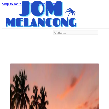
Skip to main content
Skip to footer
Search