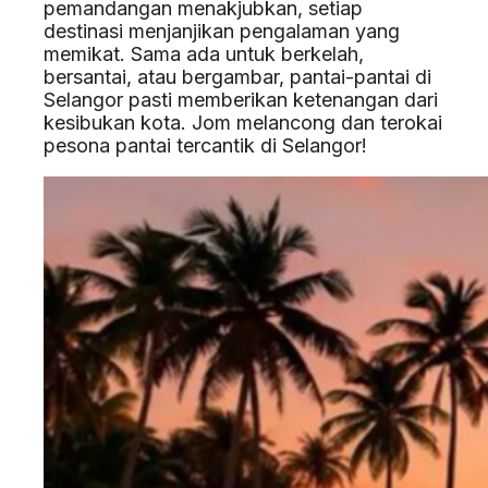
pemandangan menakjubkan, setiap
destinasi menjanjikan pengalaman yang
memikat. Sama ada untuk berkelah,
bersantai, atau bergambar, pantai-pantai di
Selangor pasti memberikan ketenangan dari
kesibukan kota. Jom melancong dan terokai
pesona pantai tercantik di Selangor!