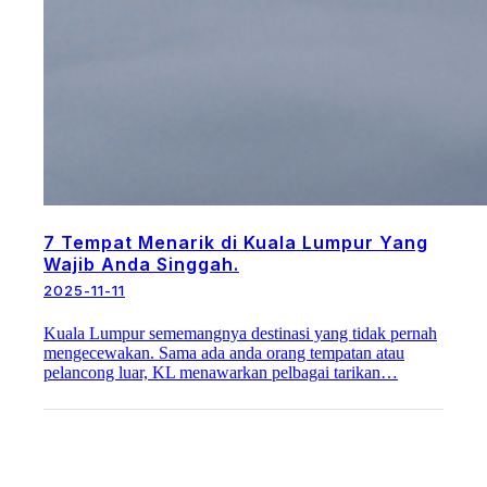
7 Tempat Menarik di Kuala Lumpur Yang
Wajib Anda Singgah.
2025-11-11
Kuala Lumpur sememangnya destinasi yang tidak pernah
mengecewakan. Sama ada anda orang tempatan atau
pelancong luar, KL menawarkan pelbagai tarikan…