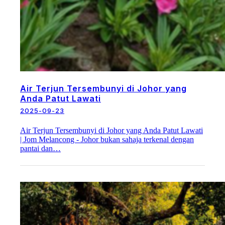
Air Terjun Tersembunyi di Johor yang
Anda Patut Lawati
2025-09-23
Air Terjun Tersembunyi di Johor yang Anda Patut Lawati
| Jom Melancong - Johor bukan sahaja terkenal dengan
pantai dan…