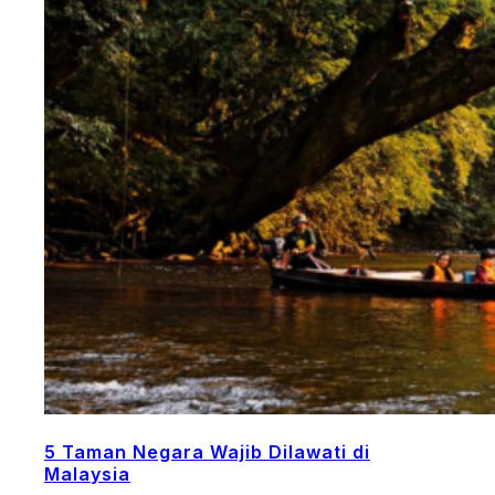
5 Taman Negara Wajib Dilawati di
Malaysia