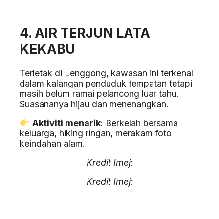
4. AIR TERJUN LATA
KEKABU
Terletak di Lenggong, kawasan ini terkenal
dalam kalangan penduduk tempatan tetapi
masih belum ramai pelancong luar tahu.
Suasananya hijau dan menenangkan.
Aktiviti menarik
: Berkelah bersama
keluarga, hiking ringan, merakam foto
keindahan alam.
Kredit Imej:
Kredit Imej: