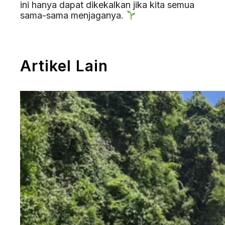
ini hanya dapat dikekalkan jika kita semua
sama-sama menjaganya.
Artikel Lain