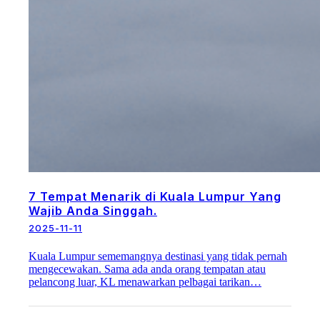
7 Tempat Menarik di Kuala Lumpur Yang
Wajib Anda Singgah.
2025-11-11
Kuala Lumpur sememangnya destinasi yang tidak pernah
mengecewakan. Sama ada anda orang tempatan atau
pelancong luar, KL menawarkan pelbagai tarikan…