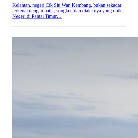
Kelantan, negeri Cik Siti Wan Kembang, bukan sekadar
terkenal dengan batik, songket, dan dialeknya yang unik.
Negeri di Pantai Timur…