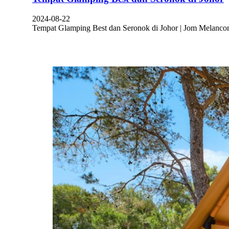
2024-08-22
Tempat Glamping Best dan Seronok di Johor | Jom Melanco