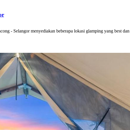
or
ncong - Selangor menyediakan beberapa lokasi glamping yang best da