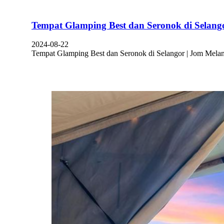
Tempat Glamping Best dan Seronok di Selang
2024-08-22
Tempat Glamping Best dan Seronok di Selangor | Jom Mela