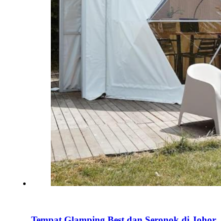
Tempat Glamping Best dan Seronok di Johor