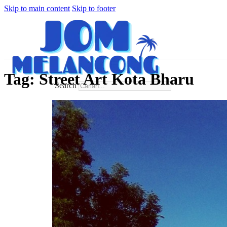
Skip to main content
Skip to footer
Tag:
Street Art Kota Bharu
Search