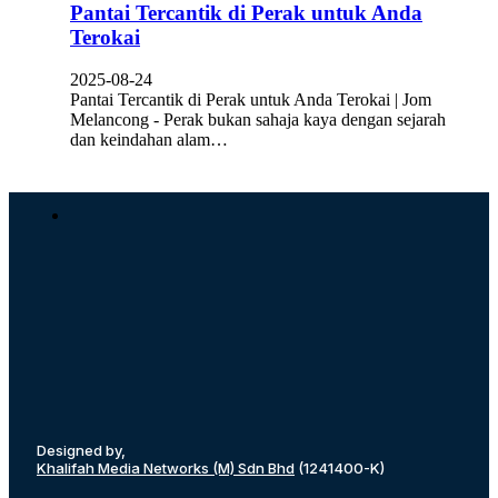
Pantai Tercantik di Perak untuk Anda
Terokai
2025-08-24
Pantai Tercantik di Perak untuk Anda Terokai | Jom
Melancong - Perak bukan sahaja kaya dengan sejarah
dan keindahan alam…
Designed by,
Khalifah Media Networks (M) Sdn Bhd
(1241400-K)