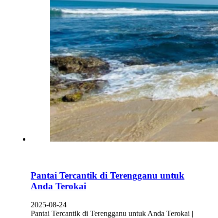
Pantai Tercantik di Terengganu untuk
Anda Terokai
2025-08-24
Pantai Tercantik di Terengganu untuk Anda Terokai |