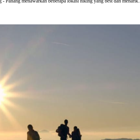
g - Pahang menawarkan beberapa lokasi hiking yang best dan menari