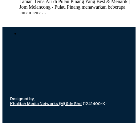
Taman Tema Air di Pulau Pinang Yang Best & Menarik |
Jom Melancong - Pulau Pinang menawarkan beberapa
taman tema…
Designed by,
Khalifah Media Networks (M) Sdn Bhd
(1241400-K)